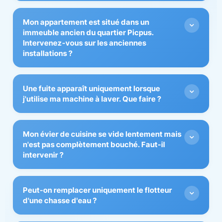
Dans de nombreux cas, oui. Une photo permet
Mon appartement est situé dans un
généralement d'évaluer l'accessibilité et de
immeuble ancien du quartier Picpus.
déterminer la méthode de remplacement la plus
Intervenez-vous sur les anciennes
adaptée.
installations ?
Oui. Nous intervenons régulièrement sur les
Une fuite apparaît uniquement lorsque
installations anciennes comportant des
j'utilise ma machine à laver. Que faire ?
tuyauteries vieillissantes, des robinetteries
anciennes ou des équipements devenus difficiles
La fuite peut provenir du robinet d'alimentation,
à entretenir.
Mon évier de cuisine se vide lentement mais
du flexible, du siphon ou de l'évacuation.
n'est pas complètement bouché. Faut-il
intervenir ?
Un contrôle permet d'identifier précisément
l'origine du problème.
Oui. Une évacuation lente est souvent le signe
Peut-on remplacer uniquement le flotteur
d'un début d'obstruction.
d'une chasse d'eau ?
Une intervention précoce permet parfois d'éviter